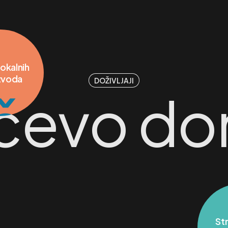
DOŽIVLJAJI
čevo don
DJ nastupi