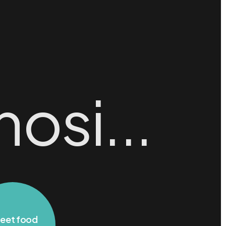
osi...