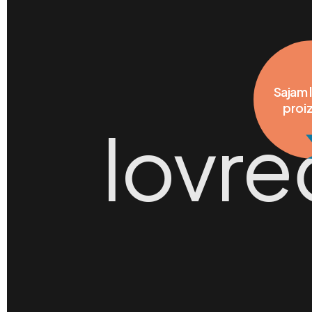
Chill zona
lovre
Umjetničke
instalacije