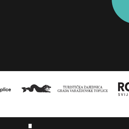
Dječje radionice
lokalnih
zvoda
Street fo
zona