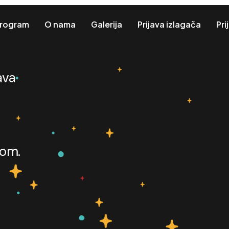
rogram
O nama
Galerija
Prijava izlagača
Pri
ava
bom.