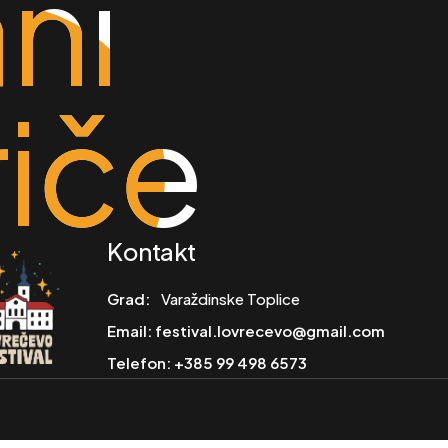
ni
ni
riče
riče
Kontakt
Grad:
Varaždinske Toplice
Email:
festival.lovrecevo@gmail.com
Telefon:
+385 99 498 6573