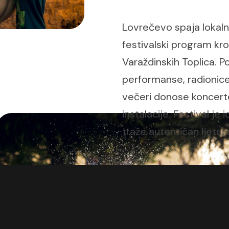
Lovrečevo spaja lokalnu
festivalski program kr
Varaždinskih Toplica. Po
performanse, radionice,
večeri donose koncerte
instalacije. Festival je i
traže autentičan ljetni d