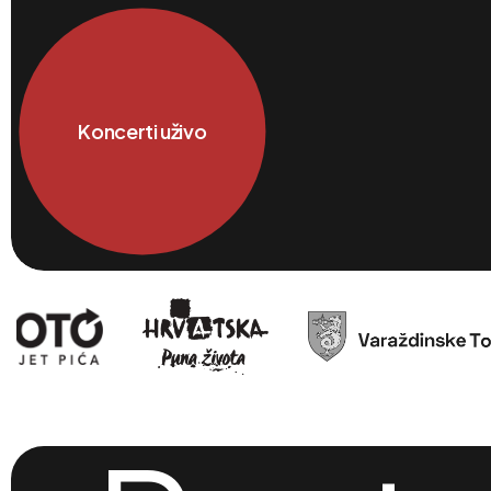
Koncerti uživo
Sajam 
proi