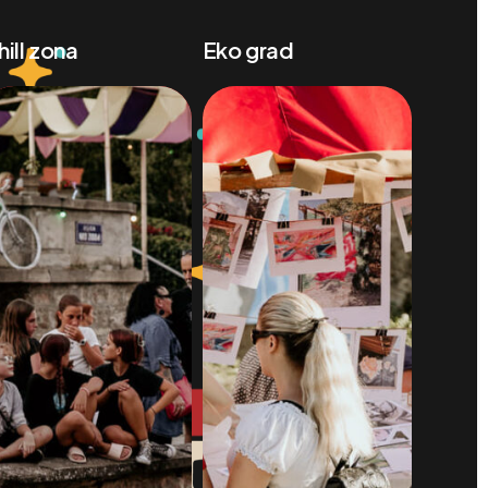
hill zona
Eko grad