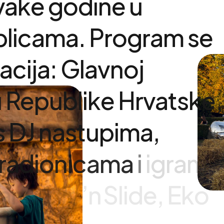
vake
godine
u
plicama.
Program
se
acija:
Glavnoj
u
Republike
Hrvatske,
s
DJ
nastupima,
radionicama
i
igrama
anu
Slip’n Slide,
Eko