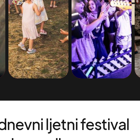
dnevni
ljetni
festival