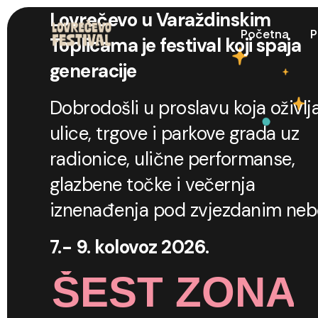
Lovrečevo u Varaždinskim
Početna
P
Toplicama je festival koji spaja
generacije
Dobrodošli u proslavu koja oživlj
ulice, trgove i parkove grada uz
radionice, ulične performanse,
glazbene točke i večernja
iznenađenja pod zvjezdanim ne
7.- 9. kolovoz 2026.
ŠEST ZONA