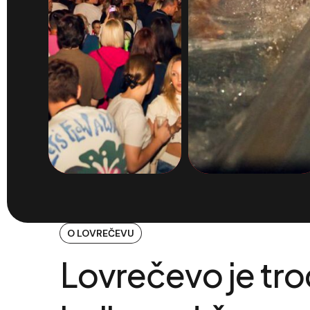
O LOVREČEVU
Lovrečevo
je
tro