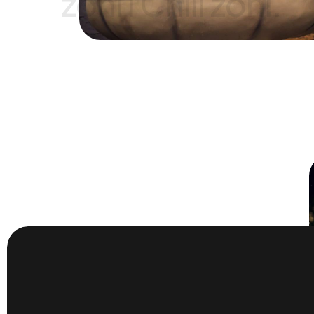
zoni
i
Chill
zoni.